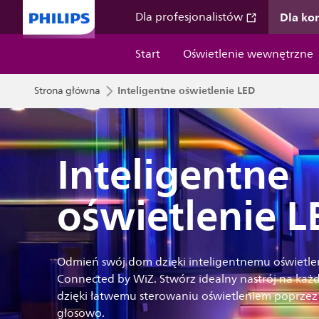
Dla k
Dla profesjonalistów
Start
Oświetlenie wewnętrzne
Inteligentne oświetlenie LED
Strona główna
Inteligentne
oświetlenie L
Odmień swój dom dzięki inteligentnemu oświetle
Connected by WiZ. Stwórz idealny nastrój na każ
dzięki łatwemu sterowaniu oświetleniem poprzez a
głosowo.