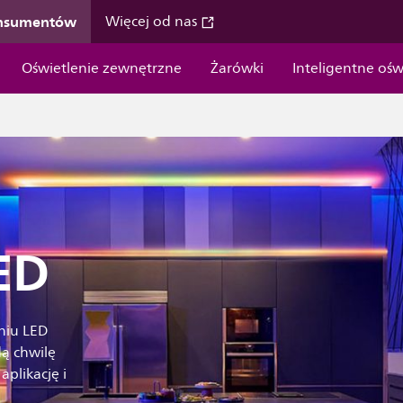
onsumentów
Więcej od nas
Oświetlenie zewnętrzne
Żarówki
Inteligentne ośw
ED
niu LED
dą chwilę
plikację i