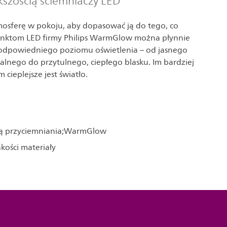
kszością ściemniaczy LED
osferę w pokoju, aby dopasować ją do tego, co
punktom LED firmy Philips WarmGlow można płynnie
 odpowiedniego poziomu oświetlenia – od jasnego
nalnego do przytulnego, ciepłego blasku. Im bardziej
 cieplejsze jest światło.
ią przyciemniania;WarmGlow
kości materiały