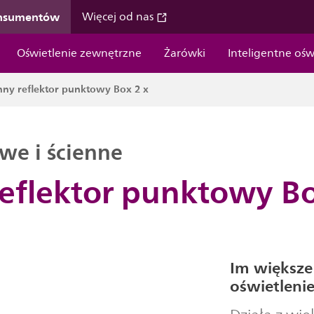
onsumentów
Więcej od nas
Oświetlenie zewnętrzne
Żarówki
Inteligentne ośw
nny reflektor punktowy Box 2 x
we i ścienne
eflektor punktowy Bo
Im większe 
oświetleni