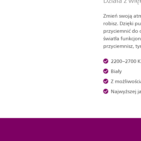
Działa z wię
Zmień swoją atm
robisz. Dzięki 
przyciemnić do
światła funkcjo
przyciemnisz, tym
2200–2700 K
Biały
Z możliwośc
Najwyższej ja