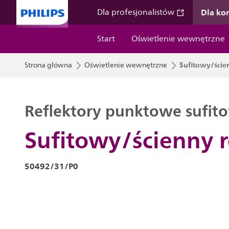
Dla k
Dla profesjonalistów
Start
Oświetlenie wewnętrzne
Sufitowy/ście
Strona główna
Oświetlenie wewnętrzne
Reflektory punktowe sufito
Sufitowy/ścienny r
50492/31/P0