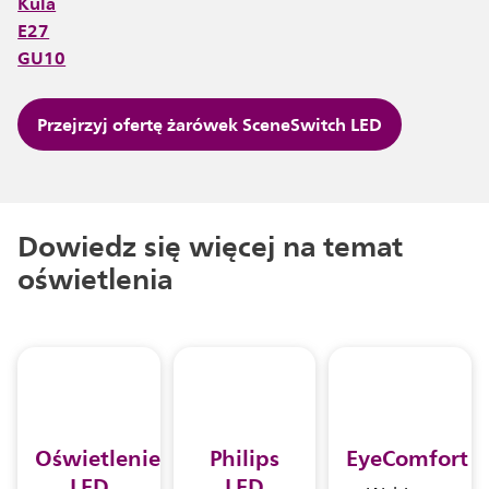
Kula
E27
GU10
Przejrzyj ofertę żarówek SceneSwitch LED
Dowiedz się więcej na temat
oświetlenia
Oświetlenie
Philips
EyeComfort
LED
LED