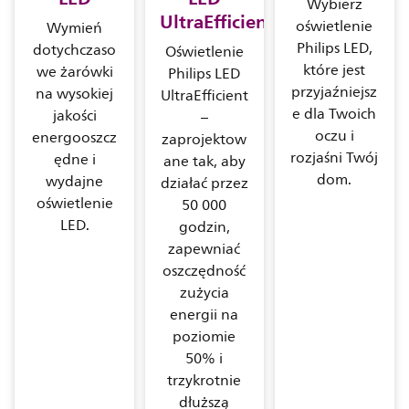
Wybierz
UltraEfficient
oświetlenie
Wymień
Philips LED,
dotychczaso
Oświetlenie
które jest
we żarówki
Philips LED
przyjaźniejsz
na wysokiej
UltraEfficient
e dla Twoich
jakości
–
oczu i
energooszcz
zaprojektow
rozjaśni Twój
ędne i
ane tak, aby
dom.
wydajne
działać przez
oświetlenie
50 000
LED.
godzin,
zapewniać
oszczędność
zużycia
energii na
poziomie
50% i
trzykrotnie
dłuższą