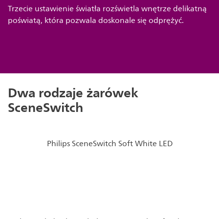
Trzecie ustawienie światła rozświetla wnętrze delikatną
poświatą, która pozwala doskonale się odprężyć.
Dwa rodzaje żarówek
SceneSwitch
Philips SceneSwitch Soft White LED