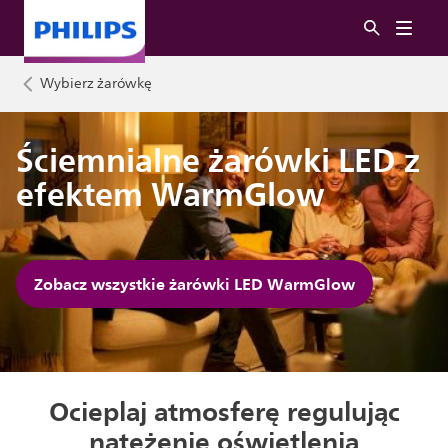
Wybierz żarówkę
Ściemnialne żarówki LED z
efektem WarmGlow
Zobacz wszystkie żarówki LED WarmGlow
Ocieplaj atmosferę regulując
natężenie oświetlenia