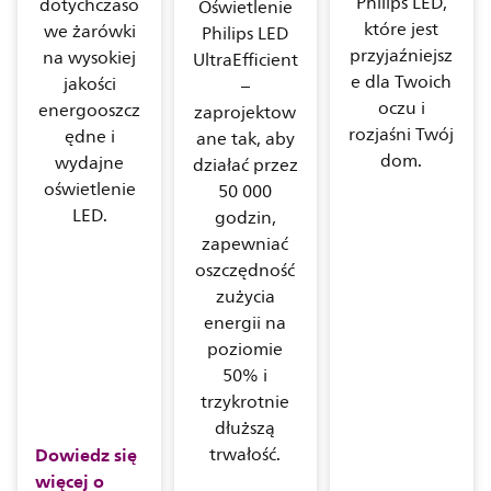
Philips LED,
dotychczaso
Oświetlenie
które jest
we żarówki
Philips LED
przyjaźniejsz
na wysokiej
UltraEfficient
e dla Twoich
jakości
–
oczu i
energooszcz
zaprojektow
rozjaśni Twój
ędne i
ane tak, aby
dom.
wydajne
działać przez
oświetlenie
50 000
LED.
godzin,
zapewniać
oszczędność
zużycia
energii na
poziomie
50% i
trzykrotnie
dłuższą
Dowiedz się
trwałość.
więcej o