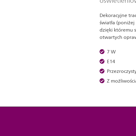
oświetleni
Dekoracyjne tra
światła (poniżej
dzięki któremu s
otwartych opra
7 W
E14
Przezroczyst
Z możliwości