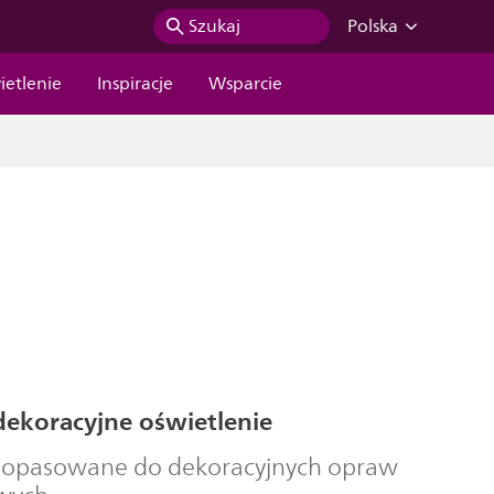
Szukaj
Polska
ietlenie
Inspiracje
Wsparcie
dekoracyjne oświetlenie
dopasowane do dekoracyjnych opraw