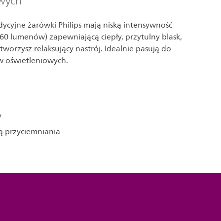
owych
dycyjne żarówki Philips mają niską intensywność
 60 lumenów) zapewniającą ciepły, przytulny blask,
tworzysz relaksujący nastrój. Idealnie pasują do
w oświetleniowych.
y
ą przyciemniania