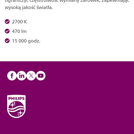
ograniczyć częstotliwość wymiany żarówek, zapewniając
wysoką jakość światła.
2700 K
470 lm
15 000 godz.