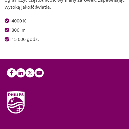
ograniczyć częstotliwość wymiany żarówek, zapewniając
wysoką jakość światła.
4000 K
806 lm
15 000 godz.