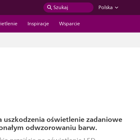
Szukaj
Polska
ietlenie
Inspiracje
Wsparcie
 uszkodzenia oświetlenie zadaniowe
konałym odwzorowaniu barw.