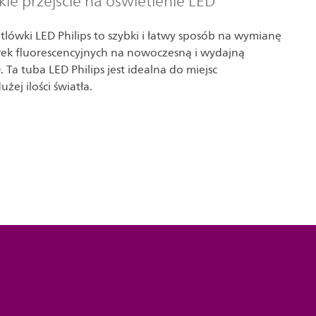
kie przejście na oświetlenie LED
etlówki LED Philips to szybki i łatwy sposób na wymianę
wek fluorescencyjnych na nowoczesną i wydajną
 Ta tuba LED Philips jest idealna do miejsc
ej ilości światła.