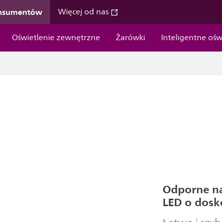
onsumentów
Więcej od nas
Oświetlenie zewnętrzne
Żarówki
Inteligentne ośw
Odporne na
LED o dos