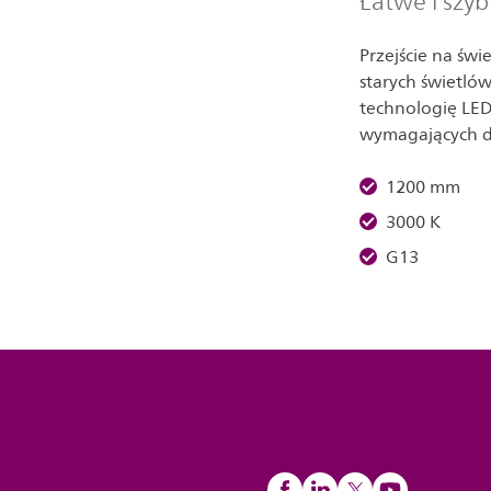
Łatwe i szyb
Przejście na świ
starych świetló
technologię LED.
wymagających duż
1200 mm
3000 K
G13