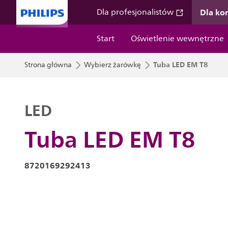
Dla k
Dla profesjonalistów
Start
Oświetlenie wewnętrzne
Tuba LED EM T8
Strona główna
Wybierz żarówkę
LED
Tuba LED EM T8
8720169292413