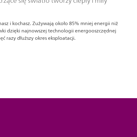
rzące się światło tworzy ciepły i miły
znasz i kochasz. Zużywają około 85% mniej energii niż
wki dzięki najnowszej technologii energooszczędnej
ęć razy dłuższy okres eksploatacji.