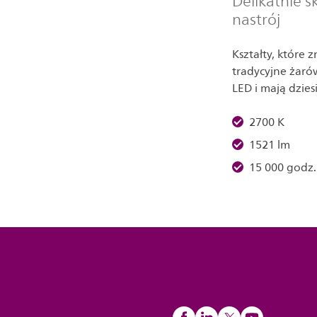
Delikatnie sk
nastrój
Kształty, które 
tradycyjne żaró
LED i mają dziesi
2700 K
1521 lm
15 000 godz.