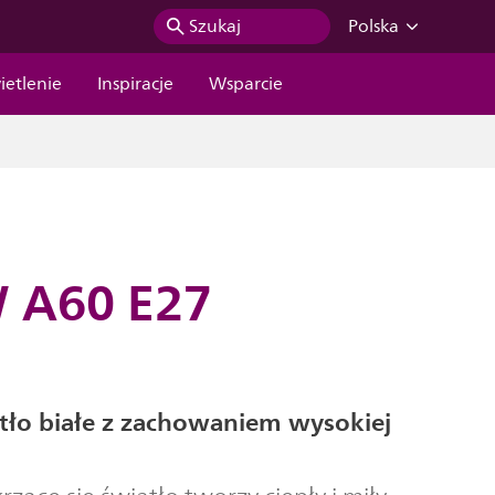
Szukaj
Polska
ietlenie
Inspiracje
Wsparcie
W A60 E27
atło białe z zachowaniem wysokiej