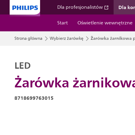
Dla k
Dla profesjonalistów
Start
Oświetlenie wewnętrzne
Żarówka żarnikowa p
Strona główna
Wybierz żarówkę
LED
Żarówka żarnikowa
8718699763015