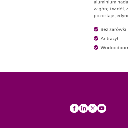
aluminium nadaje
w górę i w dół,
pozostaje jedyn
Bez żarówki
Antracyt
Wodoodpor