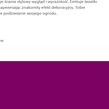
 ścianie stylowy wygląd i wyrazistość. Emituje światło
 zapewniając znakomity efekt dekoracyjny. Tobie
ie podziwianie swojego ogrodu.
ne