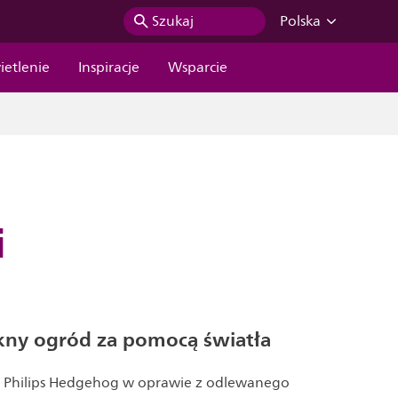
Szukaj
Polska
ietlenie
Inspiracje
Wsparcie
i
kny ogród za pomocą światła
a Philips Hedgehog w oprawie z odlewanego