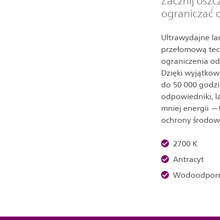
Zacznij oszc
ograniczać 
Ultrawydajne la
przełomową tech
ograniczenia od
Dzięki wyjątko
do 50 000 godzi
odpowiedniki, l
mniej energii —
ochrony środowis
2700 K
Antracyt
Wodoodpor