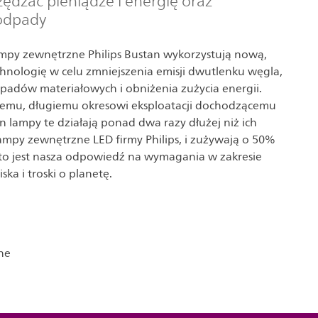
zędzać pieniądze i energię oraz
odpady
mpy zewnętrzne Philips Bustan wykorzystują nową,
nologię w celu zmniejszenia emisji dwutlenku węgla,
padów materiałowych i obniżenia zużycia energii.
wemu, długiemu okresowi eksploatacji dochodzącemu
n lampy te działają ponad dwa razy dłużej niż ich
ampy zewnętrzne LED firmy Philips, i zużywają o 50%
to jest nasza odpowiedź na wymagania w zakresie
ka i troski o planetę.
ne