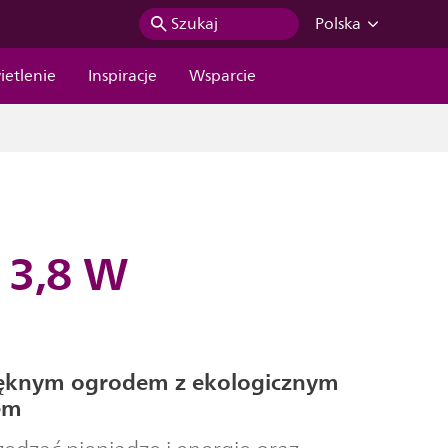
Szukaj
Polska
ietlenie
Inspiracje
Wsparcie
 3,8 W
pięknym ogrodem z ekologicznym
em