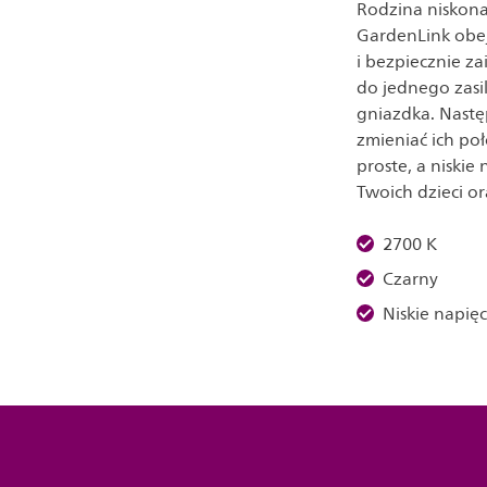
Rodzina niskona
GardenLink obe
i bezpiecznie z
do jednego zasi
gniazdka. Nast
zmieniać ich p
proste, a niskie
Twoich dzieci o
2700 K
Czarny
Niskie napi