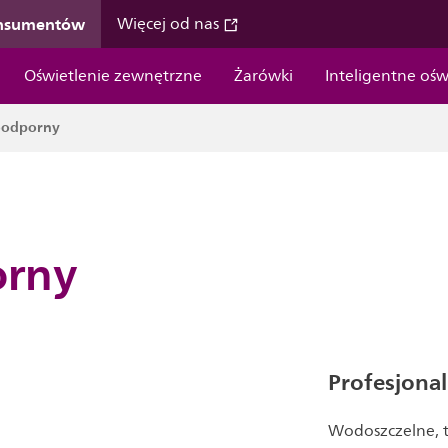
onsumentów
Więcej od nas
Oświetlenie zewnętrzne
Żarówki
Inteligentne ośw
oodporny
orny
Profesjona
Wodoszczelne, t