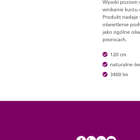
Wysoki poziom w
wnikanie kurzu 
Produkt nadaje 
oświetlenie podw
jako ogólne ośw
piwnicach.
120 cm
naturalne św
3400 lm