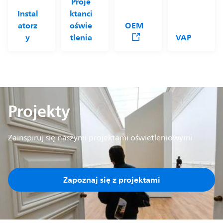
Proje
Instal
ktanci
atorz
oświe
OEM
y
tlenia
VAP
Projekty
Zainspiruj się naszymi projektami oświetleniowymi
Zapoznaj się z projektami