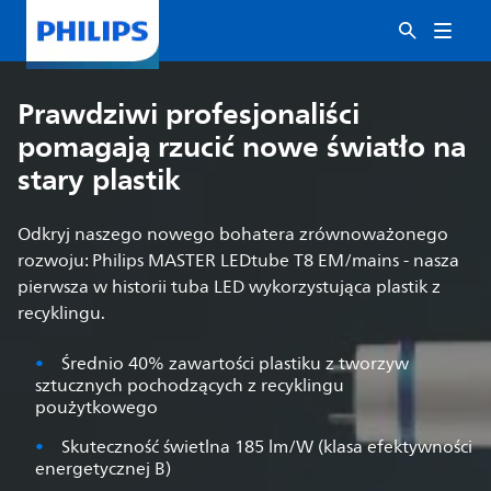
Prawdziwi profesjonaliści
pomagają rzucić nowe światło na
stary plastik
Odkryj naszego nowego bohatera zrównoważonego
rozwoju: Philips MASTER LEDtube T8 EM/mains - nasza
pierwsza w historii tuba LED wykorzystująca plastik z
recyklingu.
Średnio 40% zawartości plastiku z tworzyw
sztucznych pochodzących z recyklingu
poużytkowego
Skuteczność świetlna 185 lm/W (klasa efektywności
energetycznej B)