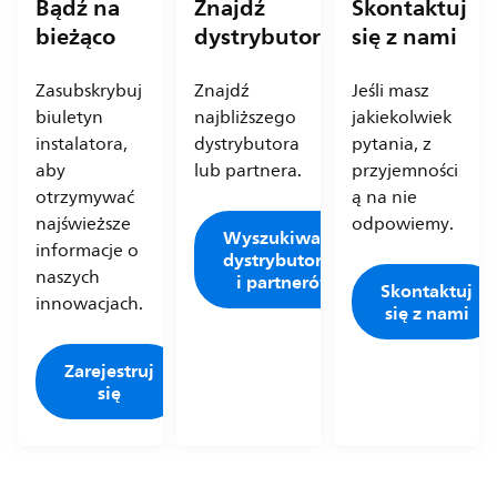
Bądź na
Znajdź
Skontaktuj
bieżąco
dystrybutora
się z nami
Zasubskrybuj
Znajdź
Jeśli masz
biuletyn
najbliższego
jakiekolwiek
instalatora,
dystrybutora
pytania, z
aby
lub partnera.
przyjemności
otrzymywać
ą na nie
najświeższe
odpowiemy.
Wyszukiwarka
informacje o
dystrybutorów
naszych
i partnerów
Skontaktuj
innowacjach.
się z nami
Zarejestruj
się