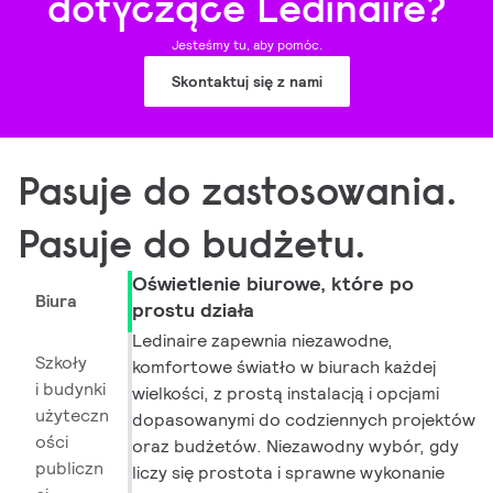
dotyczące Ledinaire?
Jesteśmy tu, aby pomóc.
Skontaktuj się z nami
Pasuje do zastosowania.
Pasuje do budżetu.
Oświetlenie biurowe, które po
Biura
prostu działa
Ledinaire zapewnia niezawodne,
Szkoły
komfortowe światło w biurach każdej
i budynki
wielkości, z prostą instalacją i opcjami
użyteczn
dopasowanymi do codziennych projektów
ości
oraz budżetów. Niezawodny wybór, gdy
publiczn
liczy się prostota i sprawne wykonanie