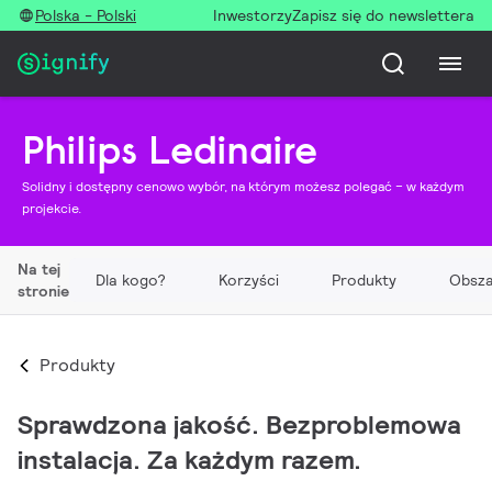
Polska - Polski
Inwestorzy
Zapisz się do newslettera
Philips Ledinaire
Solidny i dostępny cenowo wybór, na którym możesz polegać – w każdym
projekcie.
Na tej
Dla kogo?
Korzyści
Produkty
Obsza
stronie
Produkty
Sprawdzona jakość. Bezproblemowa
instalacja. Za każdym razem.