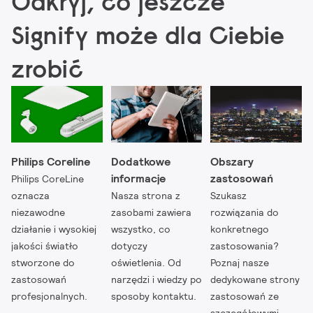
Odkryj, co jeszcze
Signify może dla Ciebie
zrobić
Philips Coreline
Dodatkowe
Obszary
informacje
zastosowań
Philips CoreLine
oznacza
Nasza strona z
Szukasz
niezawodne
zasobami zawiera
rozwiązania do
działanie i wysokiej
wszystko, co
konkretnego
jakości światło
dotyczy
zastosowania?
stworzone do
oświetlenia. Od
Poznaj nasze
zastosowań
narzędzi i wiedzy po
dedykowane strony
profesjonalnych.
sposoby kontaktu.
zastosowań ze