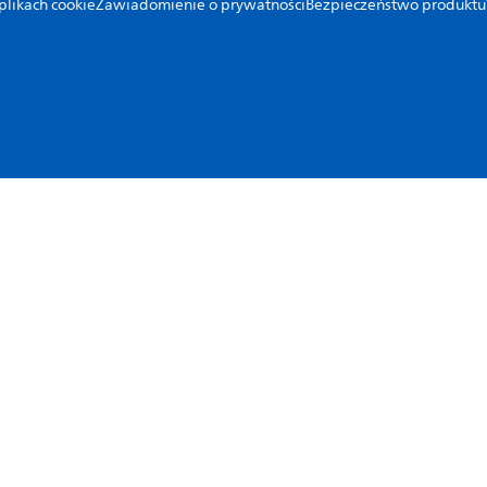
likach cookie
Zawiadomienie o prywatności
Bezpieczeństwo produktu