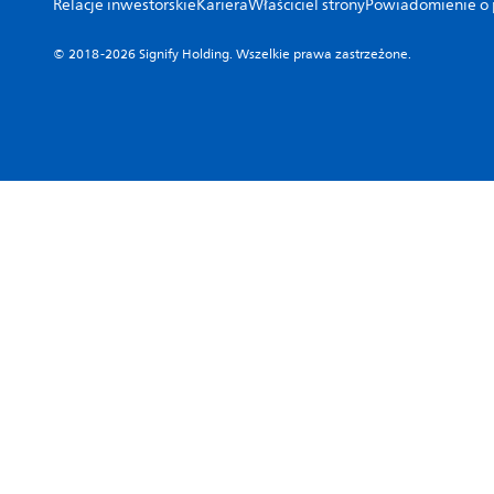
Relacje inwestorskie
Kariera
Właściciel strony
Powiadomienie o p
© 2018-2026 Signify Holding. Wszelkie prawa zastrzeżone.