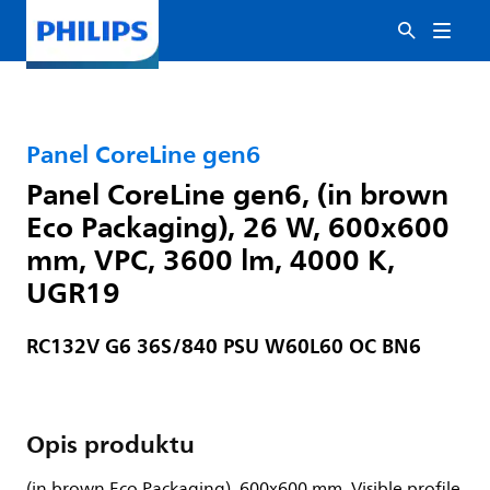
Panel CoreLine gen6
Panel CoreLine gen6, (in brown
Eco Packaging), 26 W, 600x600
mm, VPC, 3600 lm, 4000 K,
UGR19
RC132V G6 36S/840 PSU W60L60 OC BN6
Opis produktu
(in brown Eco Packaging), 600x600 mm, Visible profile