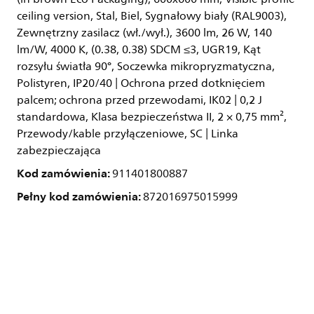
ceiling version, Stal, Biel, Sygnałowy biały (RAL9003),
Zewnętrzny zasilacz (wł./wył.), 3600 lm, 26 W, 140
lm/W, 4000 K, (0.38, 0.38) SDCM ≤3, UGR19, Kąt
rozsyłu światła 90°, Soczewka mikropryzmatyczna,
Polistyren, IP20/40 | Ochrona przed dotknięciem
palcem; ochrona przed przewodami, IK02 | 0,2 J
standardowa, Klasa bezpieczeństwa II, 2 × 0,75 mm²,
Przewody/kable przyłączeniowe, SC | Linka
zabezpieczająca
Kod zamówienia:
911401800887
Pełny kod zamówienia:
872016975015999